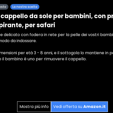
osto
La nostra scelta
cappello da sole per bambini, con p
pirante, per safari
 delicato con fodera in rete per la pelle dei vostri bamb
modo da indossare.
imensioni per età 3 - 8 anni, e il sottogola lo mantiene in p
il bambino è uno per rimuovere il cappello.
Mostra più info
Vedi offerta su
Amazon.it