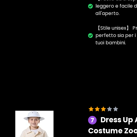
leggero e facile 
all'aperto.
【Stile unisex】 Pr
perfetto sia per i
tuoi bambini.
Dress Up 
7
Costume Zook