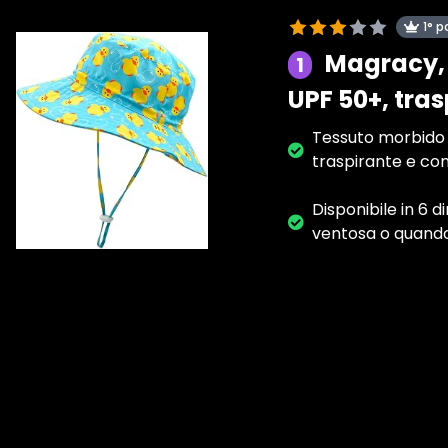
1° p
Magracy, 
1
UPF 50+, tras
Tessuto morbido e
traspirante e co
Disponibile in 6 d
ventosa o quando 