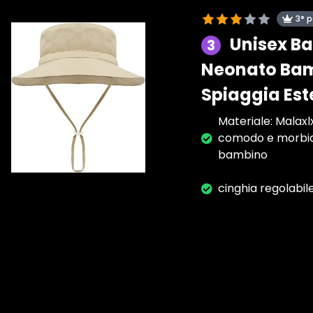
3° 
Unisex Ba
3
Neonato Bamb
Spiaggia Est
Materiale: Malaxl
comodo e morbido,
bambino
cinghia regolabile