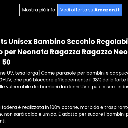
Mostra più info
Vedi offerta su
Amazon.it
ts Unisex Bambino Secchio Regolabil
lo per Neonata Ragazza Ragazzo Ne
 50
ne UV, tesa larga] Come parasole per bambini e cappucc
+UV, che può bloccare efficacemente il 98% della forte l
le vulnerabile dei bambini dai danni UV e può essere indos
La fodera è realizzata in 100% cotone, morbida e traspiran
e, non sarà caldo e umido. È adatto per sudare i bambini
nti.