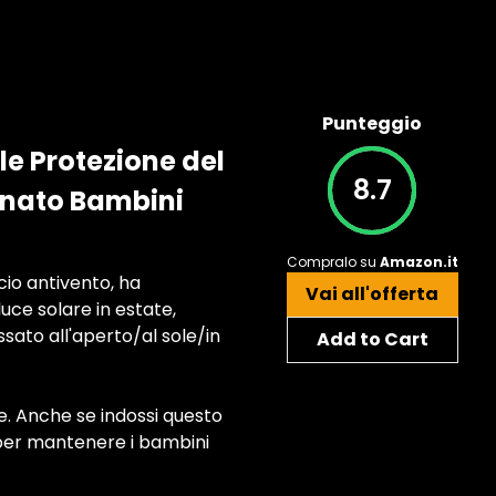
Punteggio
e Protezione del
8.7
onato Bambini
Compralo su
Amazon.it
io antivento, ha
Vai all'offerta
uce solare in estate,
sato all'aperto/al sole/in
Add to Cart
te. Anche se indossi questo
 per mantenere i bambini