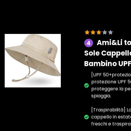
Ami&Li to
4
Sole Cappel
Bambino UPF
[UPF 50+protezio
protezione UPF 50
proteggere la pel
spiaggia.
[Traspirabilità] 
cappello in estat
freschi e traspira