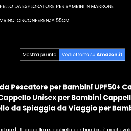
PELLO DA ESPLORATORE PER BAMBINI IN MARRONE
AMBINO: CIRCONFERENZA 55CM
Mostra più info
Vedi offerta su
Amazon.it
da Pescatore per Bambini UPF50+ Ca
Cappello Unisex per Bambini Cappel
llo da Spiaggia da Viaggio per Bamb
ortare】 Il cappello a secchiello per bambini è pieghevol