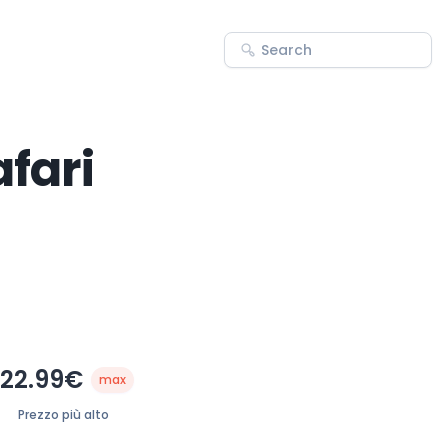
afari
22.99€
max
Prezzo più alto