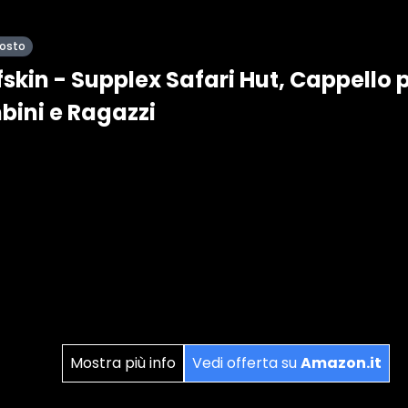
posto
skin - Supplex Safari Hut, Cappello 
bini e Ragazzi
Mostra più info
Vedi offerta su
Amazon.it