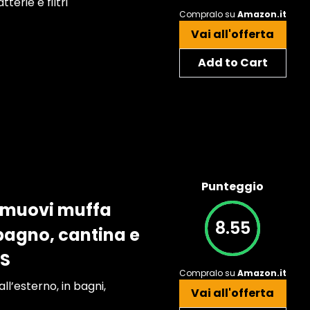
erie e filtri
Compralo su
Amazon.it
Vai all'offerta
Add to Cart
Punteggio
Rimuovi muffa
8.55
bagno, cantina e
IS
Compralo su
Amazon.it
l’esterno, in bagni,
Vai all'offerta