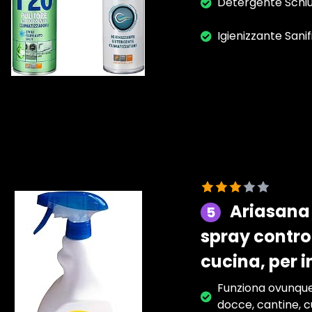
Detergente Schiu
Igienizzante Sani
Ariasana 
5
spray contro
cucina, per 
Funziona ovunque 
docce, cantine, cu