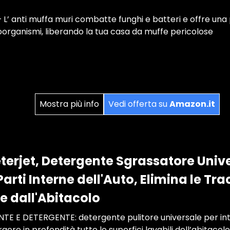
 L’ anti muffa muri combatte funghi e batteri e offre una
organismi, liberando la tua casa da muffe pericolose
Mostra più info
Vedi offerta su
Amazon.it
terjet, Detergente Sgrassatore Unive
 Parti Interne dell'Auto, Elimina le Tr
e dall'Abitacolo
E E DETERGENTE: detergente pulitore universale per inte
ere in profondità tutte le superfici lavabili dell’abitacolo