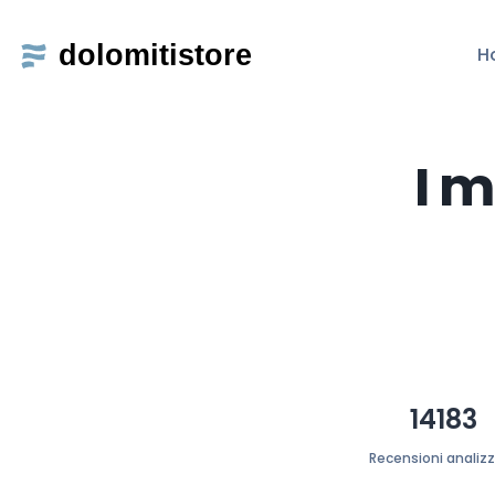
H
I m
14183
Recensioni analiz