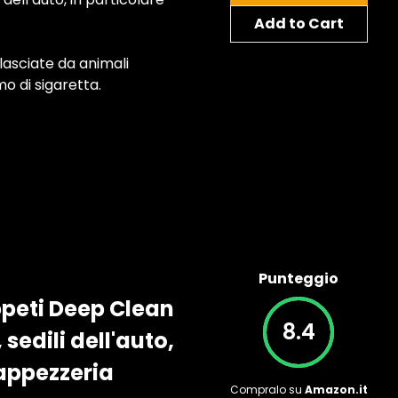
Add to Cart
lasciate da animali
o di sigaretta.
Punteggio
ppeti Deep Clean
8.4
 sedili dell'auto,
tappezzeria
Compralo su
Amazon.it