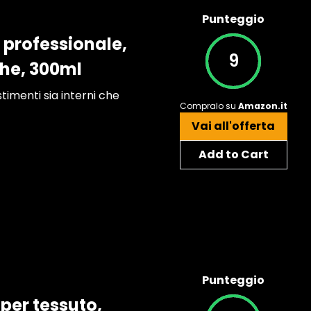
Punteggio
professionale,
9
ghe, 300ml
stimenti sia interni che
Compralo su
Amazon.it
Vai all'offerta
Add to Cart
Punteggio
per tessuto,