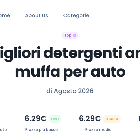
ome
About Us
Categorie
Top 10
igliori detergenti a
muffa per auto
di Agosto 2026
6.29€
6.29€
min
medio
zate
Prezzo più basso
Prezzo medio