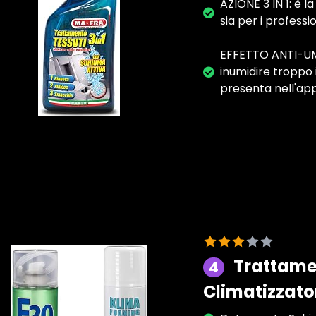
AZIONE 3 IN 1: è l
sia per i professio
EFFETTO ANTI-UMI
inumidire troppo 
presenta nell'appl
Trattame
4
Climatizzato