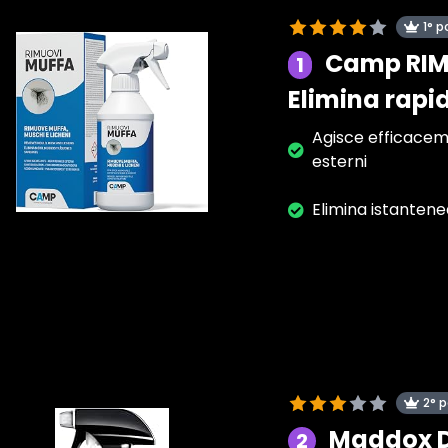
1° p
Camp RIMU
1
Elimina rapi
Agisce efficacemen
esterni
Elimina istantene
2° 
Maddox De
2