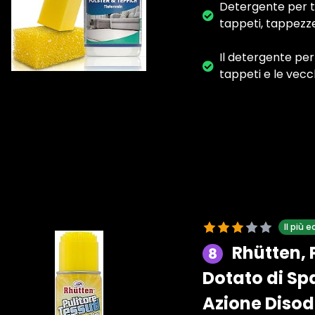
Detergente per ta
tappeti, tappezzeri
Il detergente per
tappeti e le vec
Il più
Rhütten, 
8
Dotato di Sp
Azione Disodo