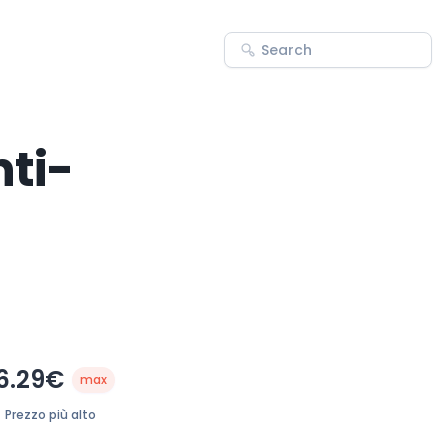
nti-
6.29€
max
Prezzo più alto