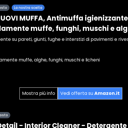
osto
La nostra scelta
OVI MUFFA, Antimuffa igienizzante 
damente muffe, funghi, muschi e al
te su pareti, giunti, fughe e interstizi di pavimenti e rive
amente muffe, alghe, funghi, muschi e licheni
Mostra più info
Vedi offerta su
Amazon.it
posto
tail - Interior Cleaner - Detergente 