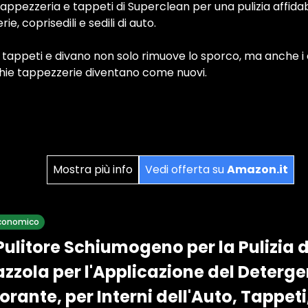
ppezzeria e tappeti di Superclean per una pulizia affidabil
e, coprisedili e sedili di auto.
 tappeti e divano non solo rimuove lo sporco, ma anche i ca
chie tappezzerie diventano come nuovi.
Mostra più info
Vedi offerta su
Amazon.it
 economico
Pulitore Schiumogeno per la Pulizia d
azzola per l'Applicazione del Deterg
rante, per Interni dell'Auto, Tappeti