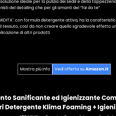
a soluzione ideale per la pulizia dei sedili e della tappezzer
nisti del detailing che per gli amanti del “fai da te”
DITA': con formula detergente attiva, ha la caratteristi
il tessuto, così da non creare quello sgradevole effetto um
icazione di altri prodotti
Mostra più info
Vedi offerta su
Amazon.it
nto Sanificante ed Igienizzante Co
ri Detergente Klima Foaming + Igien