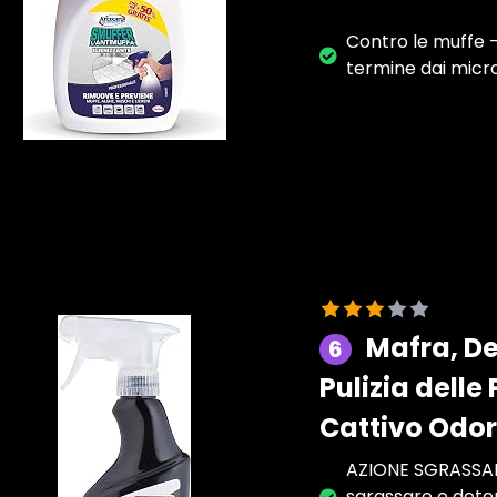
Contro le muffe –
termine dai micro
Mafra, De
6
Pulizia delle
Cattivo Odor
AZIONE SGRASSANT
sgrassare e deterg