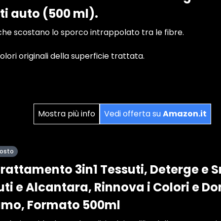
ti auto (500 ml).
he scostano lo sporco intrappolato tra le fibre.
colori originali della superficie trattata.
Mostra più info
Vedi offerta su
Amazon.it
posto
rattamento 3in1 Tessuti, Deterge e 
luti e Alcantara, Rinnova i Colori e 
fumo, Formato 500ml