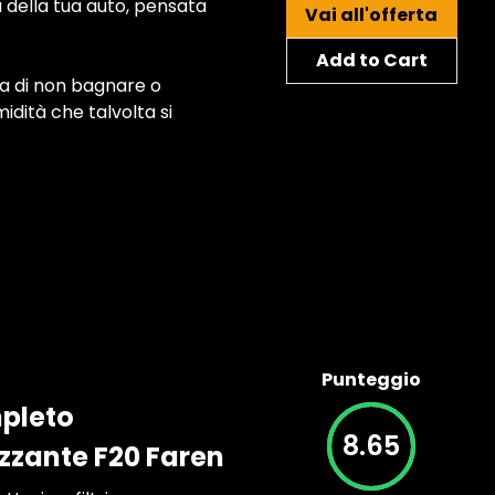
ia della tua auto, pensata
Vai all'offerta
Add to Cart
ca di non bagnare o
idità che talvolta si
Punteggio
mpleto
8.65
izzante F20 Faren