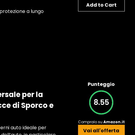
Add to Cart
 protezione a lungo
Punteggio
rsale per la
8.55
acce di Sporco e
Compralo su
Amazon.it
rni auto ideale per
Vai all'offerta
 dell’auto, in particolare