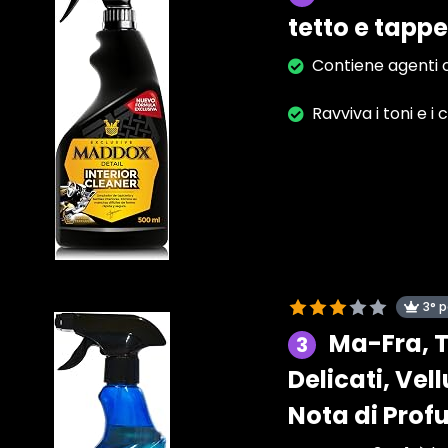
tetto e tappe
Contiene agenti c
Ravviva i toni e i 
3° 
Ma-Fra, T
3
Delicati, Vel
Nota di Pro