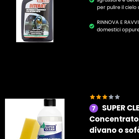
per pulire il cielo
RINNOVA E RAVVIVA
domestici oppure 
SUPER CLE
7
Concentrato pe
divano o sof