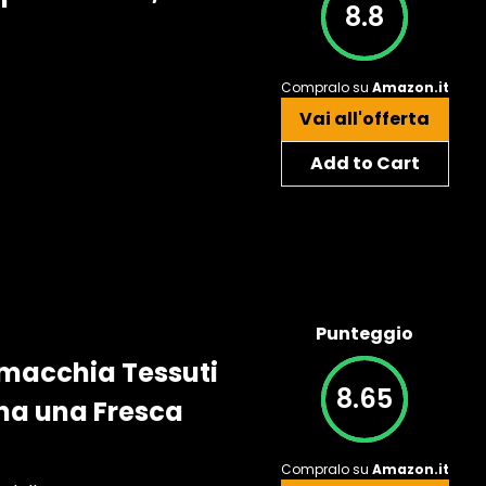
8.8
Compralo su
Amazon.it
Vai all'offerta
Add to Cart
Punteggio
Smacchia Tessuti
8.65
Dona una Fresca
Compralo su
Amazon.it