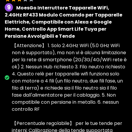
9
MoesGo Interruttore Tapparelle WiFi,
2.4GHz RF433 Modulo Comando per Tapparelle
Elettriche, Compatibile con Alexa e Google
Home, Controllo App Smart Life Tuya per
Persiane Avvolgibili e Tende
【Attenzione】 1. Solo 2.4GHz WiFi (5.0 GHz WiFi
non è supportato), ma non vi è alcuna limitazione
per la rete di smartphone (2G/3G/4G/WiFi rete è
ok) 2. Nessun Hub richiesto 3. Filo neutro richiesto
4. Questo relè per tapparelle wifi funziona solo
con motore a 4 fili (un filo neutro, due fili fase, un
filo di terra) e richiede sia il filo neutro sia il filo
fase dall'alimentatore per il cablaggio. 5. Non
compatibile con persiane in metallo. 6. nessun
controllo RF
【Percentuale regolabile】 per le tue tende per
interni; Calibrazione della tende supportata