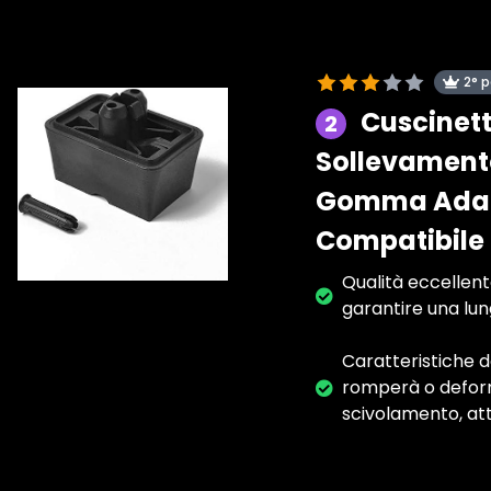
2° 
Cuscinett
2
Sollevamento
Gomma Adatt
Compatibile c
Qualità eccellent
garantire una lun
Caratteristiche d
romperà o deform
scivolamento, att