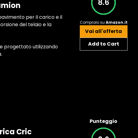
8.6
camion
vimento per il carico e il
Compralo su
Amazon.it
orsione del telaio e la
Vai all'offerta
Add to Cart
e progettato utilizzando
.
Punteggio
rica Cric