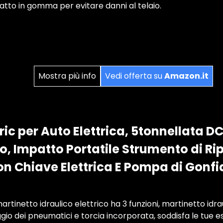
tatto in gomma per evitare danni al telaio.
Mostra più info
Vedi offerta su
Amazon.it
Cric per Auto Elettrica, 5tonnellata D
, Impatto Portatile Strumento di Ri
on Chiave Elettrica E Pompa di Gonf
martinetto idraulico elettrico ha 3 funzioni, martinetto idra
io dei pneumatici e torcia incorporata, soddisfa le tue 