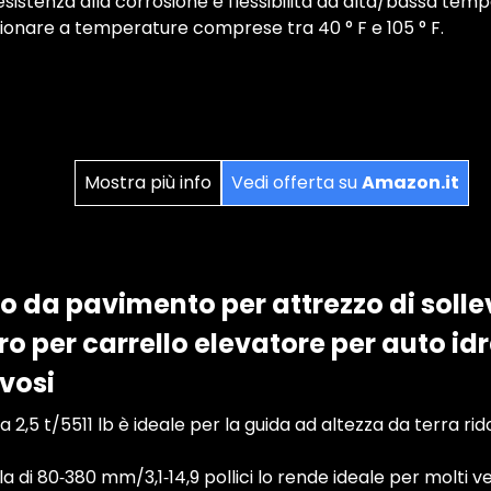
esistenza alla corrosione e flessibilità ad alta/bassa te
nzionare a temperature comprese tra 40 ° F e 105 ° F.
Mostra più info
Vedi offerta su
Amazon.it
o da pavimento per attrezzo di sol
o per carrello elevatore per auto id
vosi
 da 2,5 t/5511 lb è ideale per la guida ad altezza da terra rid
lla di 80‑380 mm/3,1‑14,9 pollici lo rende ideale per molti vei