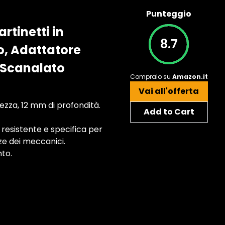
Punteggio
rtinetti in
8.7
o, Adattatore
 Scanalato
Compralo su
Amazon.it
Vai all'offerta
ezza, 12 mm di profondità.
Add to Cart
 resistente e specifica per
nze dei meccanici.
to.