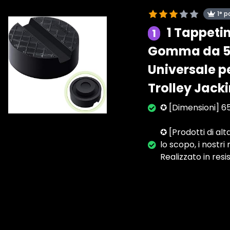
1° p
1 Tappetin
1
Gomma da 5 T
Universale p
Trolley Jack
✪ [Dimensioni] 65
✪ [Prodotti di al
lo scopo, i nostri
Realizzato in re