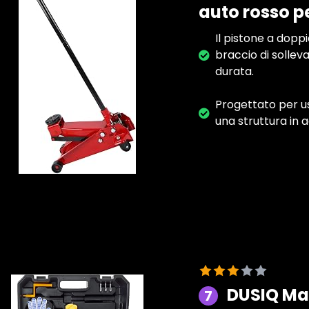
auto rosso p
Il pistone a dopp
braccio di solleva
durata.
Progettato per us
una struttura in a
DUSIQ Mar
7