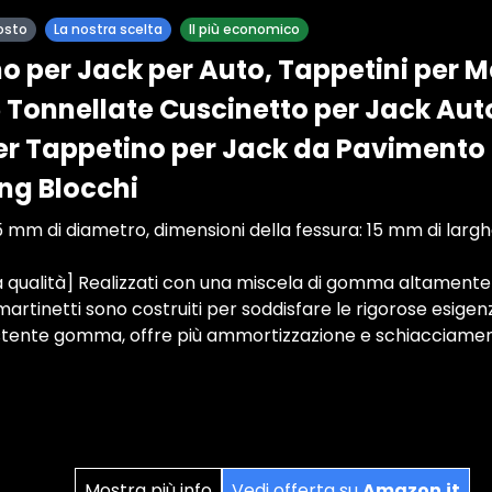
osto
La nostra scelta
Il più economico
o per Jack per Auto, Tappetini per Ma
onnellate Cuscinetto per Jack Aut
er Tappetino per Jack da Pavimento
ing Blocchi
 mm di diametro, dimensioni della fessura: 15 mm di largh
ta qualità] Realizzati con una miscela di gomma altamente
 martinetti sono costruiti per soddisfare le rigorose esige
sistente gomma, offre più ammortizzazione e schiacciamen
Mostra più info
Vedi offerta su
Amazon.it