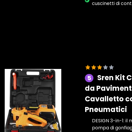
cuscinetti di con
Sren Kit 
5
da Pavimento
Cavalletto c
Pneumatici
DESIGN 3-in-1: il 
pompa di gonfiagg