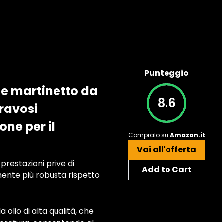
Punteggio
te martinetto da
8.6
ravosi
one per il
Compralo su
Amazon.it
Vai all'offerta
restazioni prive di
Add to Cart
ente più robusta rispetto
lio di alta qualità, che