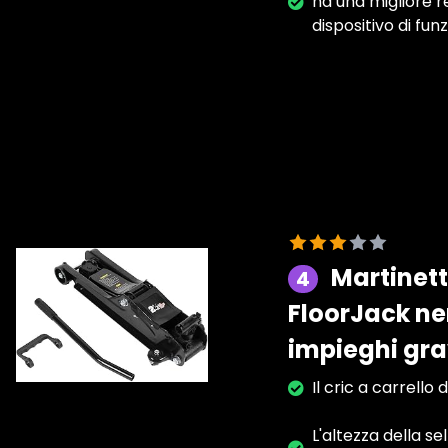
ha una migliore r
dispositivo di fu
Martinett
4
FloorJack ner
impieghi gra
Il cric a carrello
L'altezza della se