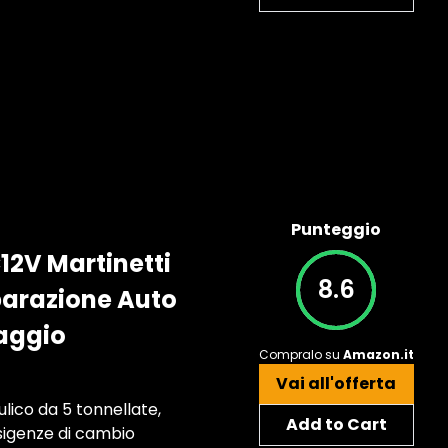
Punteggio
C12V Martinetti
8.6
parazione Auto
iaggio
Compralo su
Amazon.it
Vai all'offerta
ulico da 5 tonnellate,
Add to Cart
esigenze di cambio