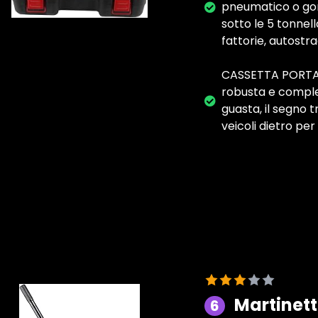
pneumatico o gonf
sotto le 5 tonnel
fattorie, autostra
CASSETTA PORTA AT
robusta e complet
guasta, il segno 
veicoli dietro per
Martinett
6