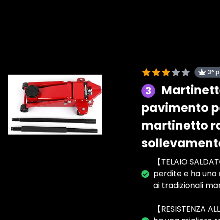
3° 
Martinett
3
pavimento pe
martinetto ra
sollevamento
【TELAIO SALDATO 
perdite e ha una
ai tradizionali mar
【RESISTENZA ALLE 