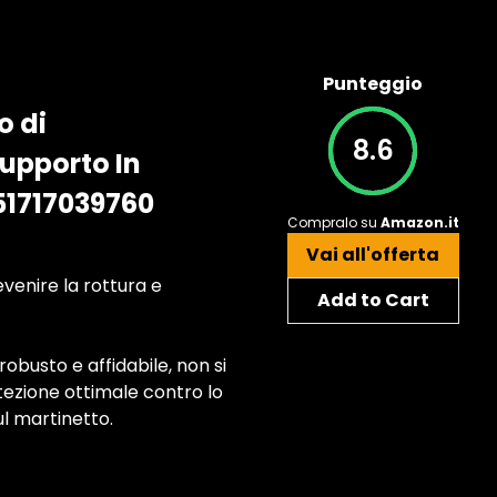
Punteggio
o di
8.6
Supporto In
51717039760
Compralo su
Amazon.it
Vai all'offerta
evenire la rottura e
Add to Cart
busto e affidabile, non si
ezione ottimale contro lo
l martinetto.