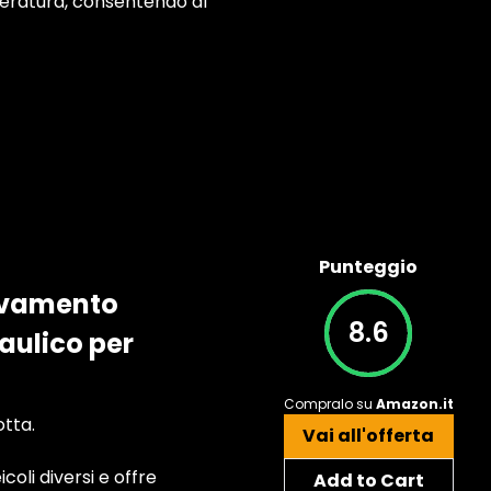
mperatura, consentendo al
Punteggio
levamento
8.6
raulico per
Compralo su
Amazon.it
otta.
Vai all'offerta
coli diversi e offre
Add to Cart