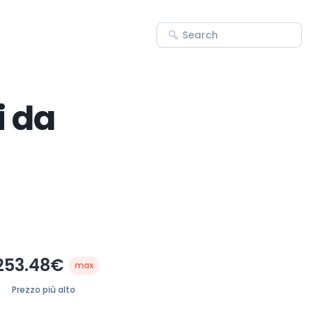
i da
253.48€
max
Prezzo più alto