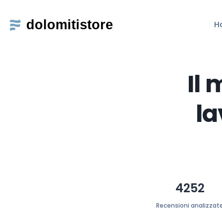
H
Il 
la
4252
Recensioni analizzat