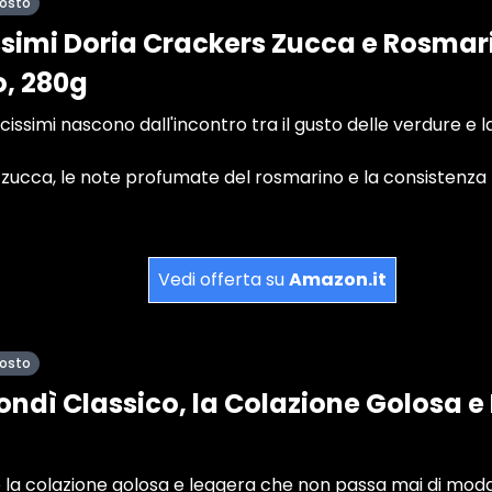
posto
simi Doria Crackers Zucca e Rosmari
o, 280g
cissimi nascono dall'incontro tra il gusto delle verdure e
 zucca, le note profumate del rosmarino e la consistenza r
Vedi offerta su
Amazon.it
posto
ndì Classico, la Colazione Golosa e
 la colazione golosa e leggera che non passa mai di moda