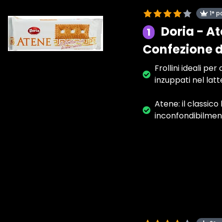
1° p
Doria - At
1
Confezione d
Frollini ideali p
inzuppati nel lat
Atene: il classico
inconfondibilment