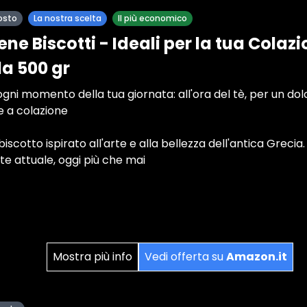
osto
La nostra scelta
Il più economico
ene Biscotti - Ideali per la tua Colaz
a 500 gr
er ogni momento della tua giornata: all'ora del tè, per un 
te a colazione
 biscotto ispirato all'arte e alla bellezza dell'antica Grecia
e attuale, oggi più che mai
Mostra più info
Vedi offerta su
Amazon.it