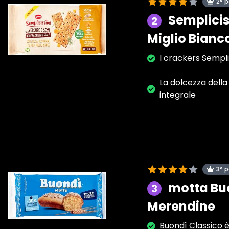
2° 
Semplicis
2
Miglio Bianc
I crackers Sempli
La dolcezza della
integrale
3° 
motta Buo
3
Merendine
Buondì Classico è