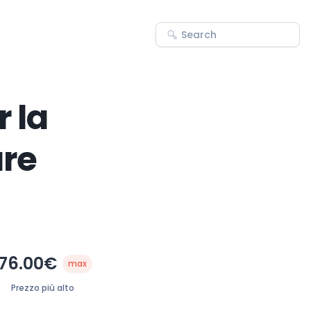
r la
are
76.00€
max
Prezzo più alto