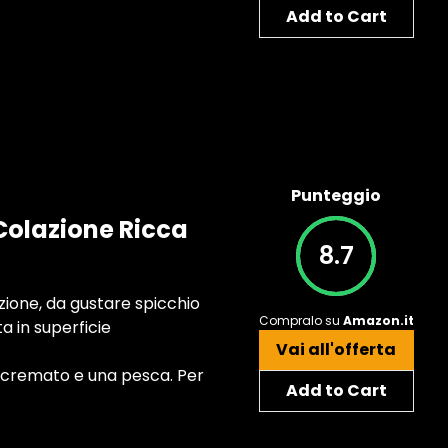
Add to Cart
Punteggio
 Colazione Ricca
8.7
zione, da gustare spicchio
Compralo su
Amazon.it
a in superficie
Vai all'offerta
 scremato e una pesca. Per
Add to Cart