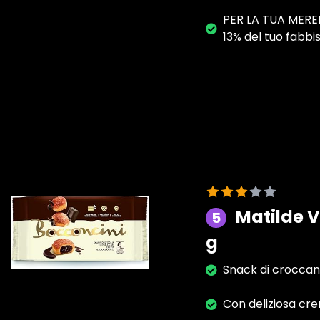
PER LA TUA MERENDA
13% del tuo fabbi
Matilde V
5
g
Snack di croccant
Con deliziosa cr