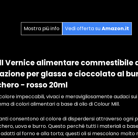
Mostra più info
Vedi offerta su
Amazon.it
ll Vernice alimentare commestibile a 
zione per glassa e cioccolato al bu
chero - rosso 20ml
i colore impeccabili, vivaci e meravigliosamente audaci sui t
ma di colori alimentari a base di olio di Colour Mill.
oranti consentono al colore di disperdersi attraverso ogni 
cchero, uova e burro. Questo perché tutti i materiali a bas
li adatti al forno e alla torta; questi oli si mescolano molto