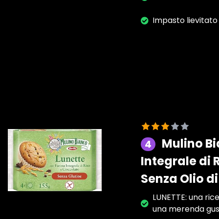
Impasto lievitato
Mulino Bi
4
Integrale di
Senza Olio d
LUNETTE: una ric
una merenda gust