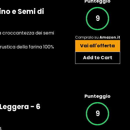
Punteggio
no e Semi di
9
 la croccantezza dei semi
Compralo su
Amazon.it
Vai all'offerta
ustica della farina 100%
Add to Cart
Punteggio
 Leggera - 6
9
.