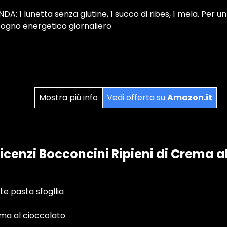
: 1 lunetta senza glutine, 1 succo di ribes, 1 mela. Per un 
sogno energetico giornaliero
Mostra più info
Vedi offerta su
Amazon.it
icenzi Bocconcini Ripieni di Crema al
e pasta sfogllia
ema al cioccolato