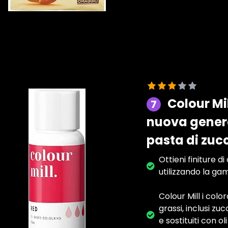
Colour Mi
7
nuova genera
pasta di zuc
Ottieni finiture d
utilizzando la gam
Colour Mill i col
grassi, inclusi zu
e sostituiti con o