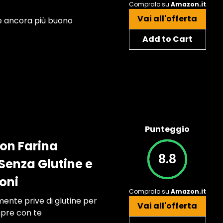
Compralo su
Amazon.it
Vai all'offerta
 e ancora più buono
Add to Cart
Punteggio
con Farina
8.8
Senza Glutine e
oni
Compralo su
Amazon.it
ente prive di glutine per
Vai all'offerta
mpre con te