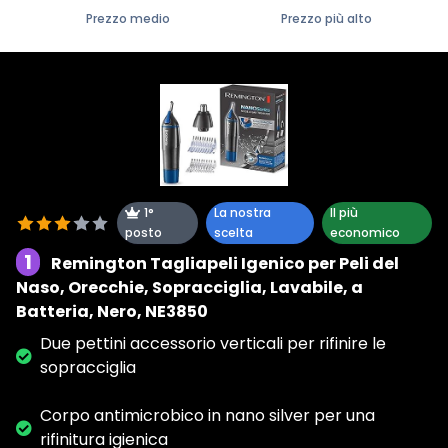
Prezzo medio
Prezzo più alto
1°
La nostra
Il più
posto
scelta
economico
1
Remington Tagliapeli Igenico per Peli del
Naso, Orecchie, Sopracciglia, Lavabile, a
Batteria, Nero, NE3850
Due pettini accessorio verticali per rifinire le
sopracciglia
Corpo antimicrobico in nano silver per una
rifinitura igienica