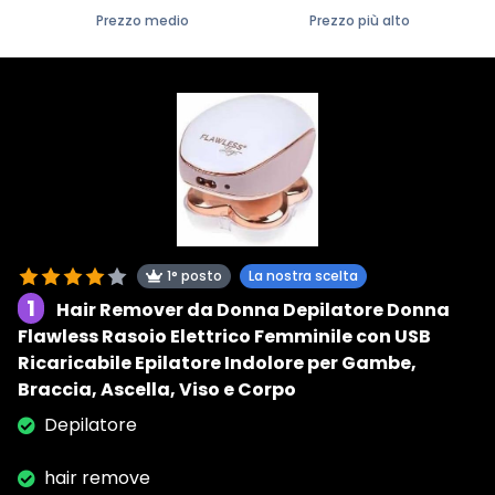
Prezzo medio
Prezzo più alto
1° posto
La nostra scelta
1
Hair Remover da Donna Depilatore Donna
Flawless Rasoio Elettrico Femminile con USB
Ricaricabile Epilatore Indolore per Gambe,
Braccia, Ascella, Viso e Corpo
Depilatore
hair remove