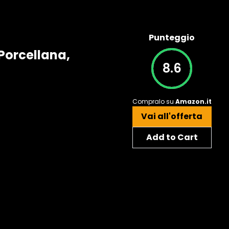
Punteggio
 Porcellana,
8.6
Compralo su
Amazon.it
Vai all'offerta
Add to Cart