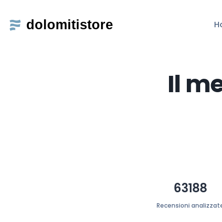
H
Il m
63188
Recensioni analizzat