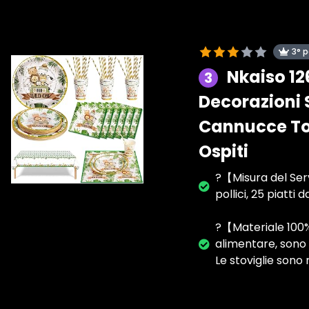
3° 
Nkaiso 12
3
Decorazioni S
Cannucce To
Ospiti
?【Misura del Serv
pollici, 25 piatti
?【Materiale 100% d
alimentare, sono 
Le stoviglie sono 