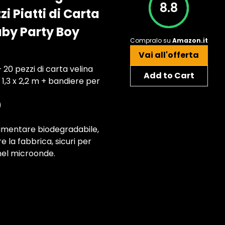
8.8
zi Piatti di Carta
aby Party Boy
Compralo su
Amazon.it
Vai all'offerta
+ 20 pezzi di carta velina
Add to Cart
1,3 x 2,2 m + bandiere per
)
 alimentare biodegradabile,
re la fabbrica, sicuri per
 nel microonde.