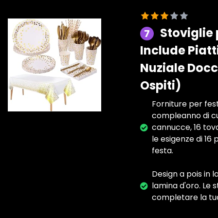
Stoviglie 
7
Include Piatt
Nuziale Doc
Ospiti)
Forniture per fest
compleanno di cui h
cannucce, 16 tovag
le esigenze di 16 
festa.
Design a pois in l
lamina d'oro. Le 
completare la tua 