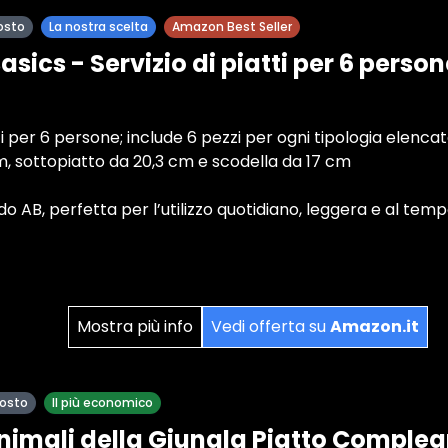
osto
La nostra scelta
Amazon Best Seller
ics - Servizio di piatti per 6 persone
tti per 6 persone; include 6 pezzi per ogni tipologia elenca
, sottopiatto da 20,3 cm e scodella da 17 cm
do AB, perfetta per l’utilizzo quotidiano, leggera e al tem
Mostra più info
Vedi offerta su
Amazon.it
posto
Il più economico
nimali della Giungla Piatto Comple