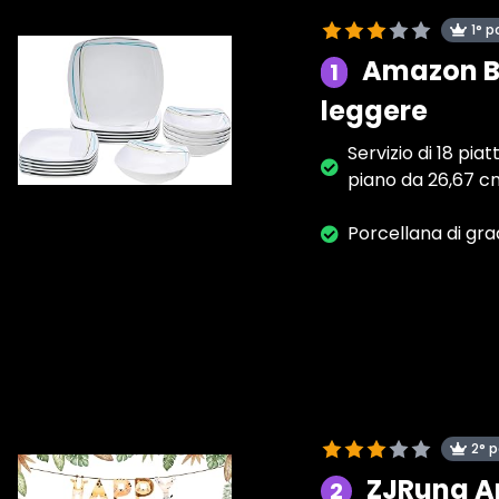
1° p
Amazon Bas
1
leggere
Servizio di 18 pia
piano da 26,67 cm
Porcellana di gra
2° 
ZJRung A
2