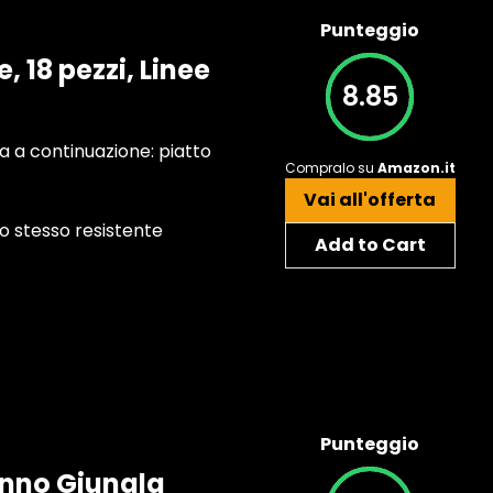
Punteggio
, 18 pezzi, Linee
8.85
ta a continuazione: piatto
Compralo su
Amazon.it
Vai all'offerta
po stesso resistente
Add to Cart
Punteggio
anno Giungla