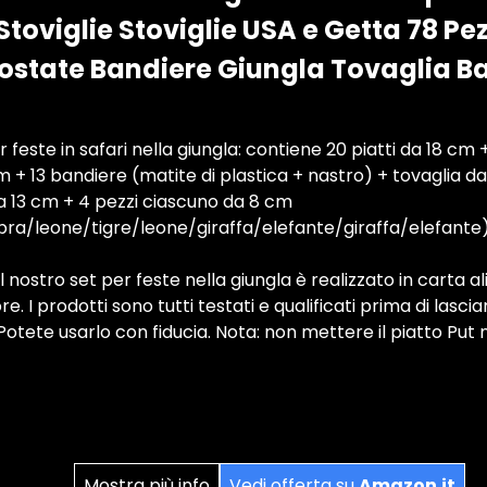
 Stoviglie Stoviglie USA e Getta 78 Pez
rostate Bandiere Giungla Tovaglia B
er feste in safari nella giungla: contiene 20 piatti da 18 cm 
 + 13 bandiere (matite di plastica + nastro) + tovaglia da 
da 13 cm + 4 pezzi ciascuno da 8 cm
a/leone/tigre/leone/giraffa/elefante/giraffa/elefante
il nostro set per feste nella giungla è realizzato in carta
e. I prodotti sono tutti testati e qualificati prima di lascia
 Potete usarlo con fiducia. Nota: non mettere il piatto Put
Mostra più info
Vedi offerta su
Amazon.it