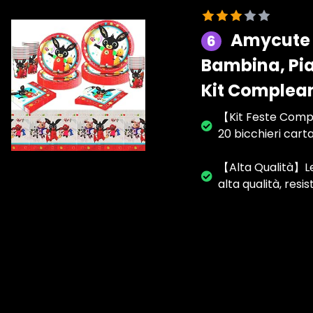
Amycute 
6
Bambina, Pia
Kit Complea
【Kit Feste Complea
20 bicchieri carta
【Alta Qualità】Le
alta qualità, res