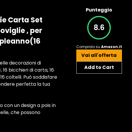
Punteggio
lie Carta Set
8.6
oviglie , per
mpleanno(16
Compralo su
Amazon.it
Vai all'offerta
delle decorazioni di
Add to Cart
, 16 bicchieri di carta, 16
16 coltelli. Può soddisfare
rendere perfetta la tua
to con un design a pois in
 belle, che possono