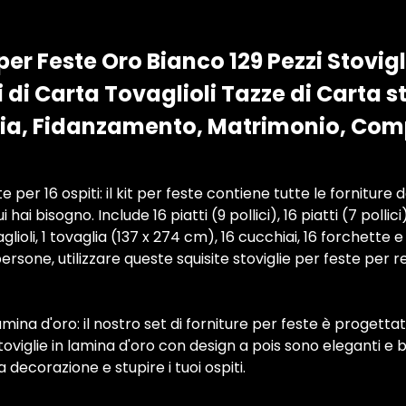
per Feste Oro Bianco 129 Pezzi Stovig
i di Carta Tovaglioli Tazze di Carta st
cia, Fidanzamento, Matrimonio, Co
e per 16 ospiti: il kit per feste contiene tutte le forniture 
ai bisogno. Include 16 piatti (9 pollici), 16 piatti (7 pollici)
lioli, 1 tovaglia (137 x 274 cm), 16 cucchiai, 16 forchette e 
persone, utilizzare queste squisite stoviglie per feste per 
amina d'oro: il nostro set di forniture per feste è progetta
stoviglie in lamina d'oro con design a pois sono eleganti e
decorazione e stupire i tuoi ospiti.