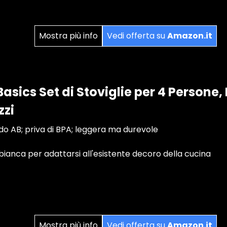
Mostra più info
Vedi offerta su
Amazon.it
sics Set di Stoviglie per 4 Persone,
zzi
do AB; priva di BPA; leggera ma durevole
 bianca per adattarsi all'esistente decoro della cucina
Mostra più info
Vedi offerta su
Amazon.it