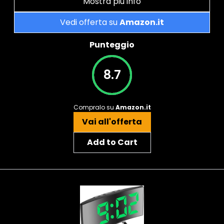
Mostra più info
Vedi offerta su
Amazon.it
Punteggio
8.7
Compralo su
Amazon.it
Vai all'offerta
Add to Cart