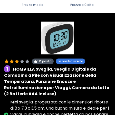
Prezzo medio
Prezzo più alto
1° posto
La nostra scelta
1
HOMVILLA Sveglia, Sveglia Digitale da
Comodino a Pile con Visualizzazione della
Temperatura, Funzione Snooze e
Retroilluminazione per Viaggi, Camera da Letto
(2 Batterie AAA Incluse)
Mini sveglia: progettata con le dimensioni ridotte
di 8 x 7,3 x 3,5 cm, una buona misura e ideale per i
viaggi, la sveglia è anche perfetta da posizionare