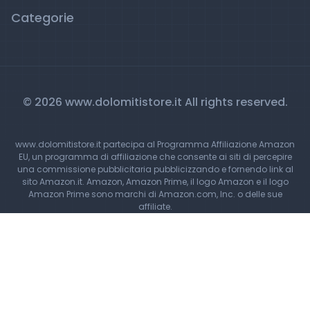
Categorie
© 2026 www.dolomitistore.it All rights reserved.
www.dolomitistore.it partecipa al Programma Affiliazione Amazon
EU, un programma di affiliazione che consente ai siti di percepire
una commissione pubblicitaria pubblicizzando e fornendo link al
sito Amazon.it. Amazon, Amazon Prime, il logo Amazon e il logo
Amazon Prime sono marchi di Amazon.com, Inc. o delle sue
affiliate.